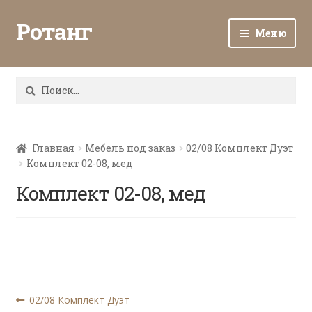
Ротанг
Меню
Разв
Каталог
вло
Найти:
мен
Доставка и оплата
Разв
О нас
вло
Главная
Мебель под заказ
02/08 Комплект Дуэт
Комплект 02-08, мед
мен
Разв
Все о ротанге
вло
Комплект 02-08, мед
мен
Ротанг оптом
Контакты
Навигация
Предыдущая
02/08 Комплект Дуэт