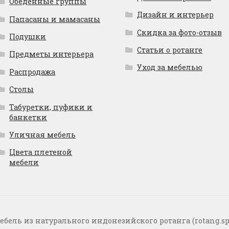
Обеденные группы
Дизайн и интерьер
Папасаны и мамасаны
Скидка за фото-отзыв
Подушки
Статьи о ротанге
Предметы интерьера
Уход за мебелью
Распродажа
Столы
Табуретки, пуфики и
банкетки
Уличная мебель
Цвета плетеной
мебели
ебель из натурального индонезийского ротанга (rotang.sp