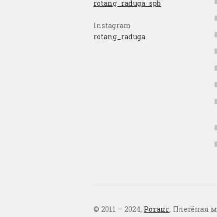
rotang_raduga_spb
Instagram
rotang_raduga
© 2011 – 2024,
Ротанг
. Плетёная м