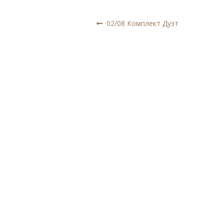
Навигация
Предыдущая
02/08 Комплект Дуэт
запись:
по
записям