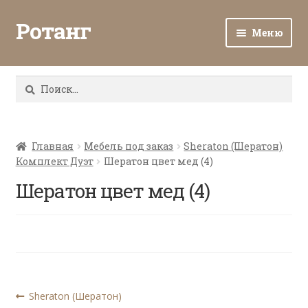
Ротанг
Меню
Разв
Каталог
вло
Найти:
мен
Доставка и оплата
Разв
О нас
вло
Главная
Мебель под заказ
Sheraton (Шератон)
Комплект Дуэт
Шератон цвет мед (4)
мен
Разв
Все о ротанге
вло
Шератон цвет мед (4)
мен
Ротанг оптом
Контакты
Навигация
Предыдущая
Sheraton (Шератон)