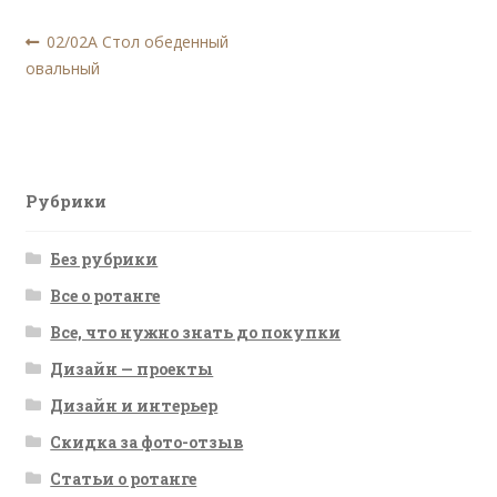
Навигация
Предыдущая
02/02А Стол обеденный
запись:
овальный
по
записям
Рубрики
Без рубрики
Все о ротанге
Все, что нужно знать до покупки
Дизайн — проекты
Дизайн и интерьер
Скидка за фото-отзыв
Статьи о ротанге