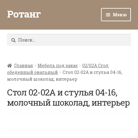
Ротанг
Меню
Разв
Каталог
вло
Найти:
мен
Доставка и оплата
Разв
О нас
вло
Главная
Мебель под заказ
02/02А Стол
обеденный овальный
Стол 02-02А и стулья 04-16,
мен
Разв
Все о ротанге
молочный шоколад, интерьер
вло
мен
Стол 02-02А и стулья 04-16,
Ротанг оптом
молочный шоколад, интерьер
Контакты