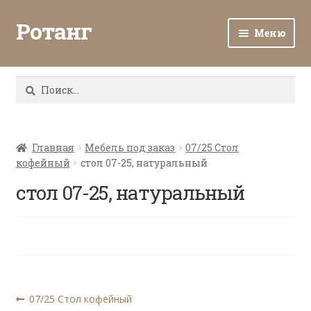
Ротанг
Меню
Разв
Каталог
вло
Найти:
мен
Доставка и оплата
Разв
О нас
вло
Главная
Мебель под заказ
07/25 Стол
кофейный
стол 07-25, натуральный
мен
Разв
Все о ротанге
вло
стол 07-25, натуральный
мен
Ротанг оптом
Контакты
Навигация
Предыдущая
07/25 Стол кофейный