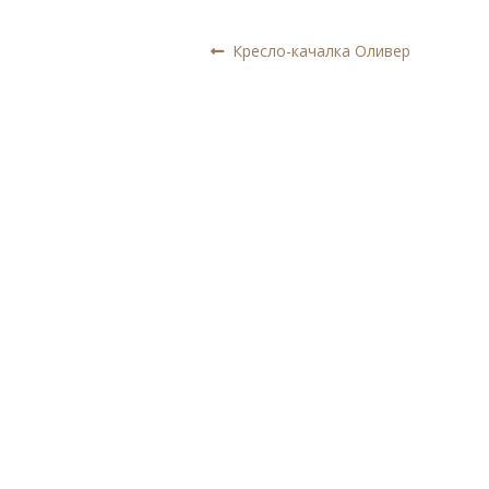
Навигация
Предыдущая
Кресло-качалка Оливер
запись:
по
записям