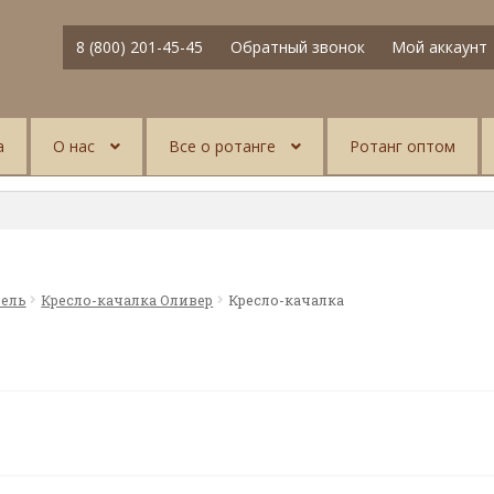
8 (800) 201-45-45
Обратный звонок
Мой аккаунт
а
О нас
Все о ротанге
Ротанг оптом
бель
Кресло-качалка Оливер
Кресло-качалка