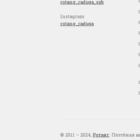
rotang_raduga_spb
Instagram
rotang_raduga
© 2011 – 2024,
Ротанг
. Плетёная м