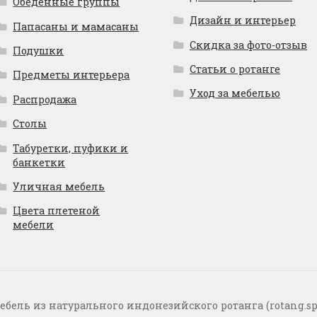
Обеденные группы
Дизайн и интерьер
Папасаны и мамасаны
Скидка за фото-отзыв
Подушки
Статьи о ротанге
Предметы интерьера
Уход за мебелью
Распродажа
Столы
Табуретки, пуфики и
банкетки
Уличная мебель
Цвета плетеной
мебели
ебель из натурального индонезийского ротанга (rotang.sp