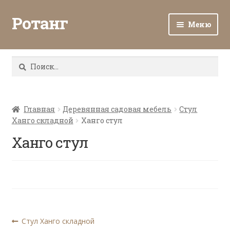
Ротанг
Меню
Разв
Каталог
вло
Найти:
мен
Доставка и оплата
Разв
О нас
вло
Главная
Деревянная садовая мебель
Стул
Ханго складной
Ханго стул
мен
Разв
Все о ротанге
вло
Ханго стул
мен
Ротанг оптом
Контакты
Навигация
Предыдущая
Стул Ханго складной