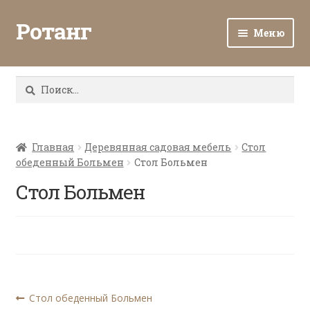
Ротанг
Меню
Разв
Каталог
вло
Найти:
мен
Доставка и оплата
Разв
О нас
вло
Главная
Деревянная садовая мебель
Стол
обеденный Больмен
Стол Больмен
мен
Разв
Все о ротанге
вло
Стол Больмен
мен
Ротанг оптом
Контакты
Навигация
Предыдущая
Стол обеденный Больмен