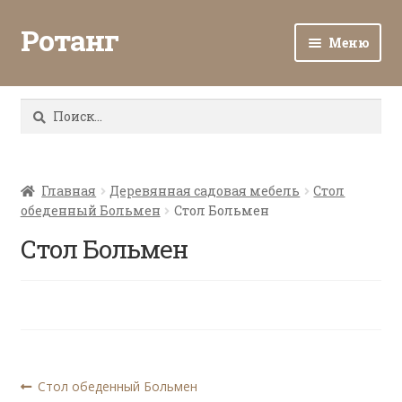
Ротанг
Меню
Разв
Каталог
вло
Найти:
мен
Доставка и оплата
Разв
О нас
вло
Главная
Деревянная садовая мебель
Стол
обеденный Больмен
Стол Больмен
мен
Разв
Все о ротанге
вло
Стол Больмен
мен
Ротанг оптом
Контакты
Навигация
Предыдущая
Стол обеденный Больмен