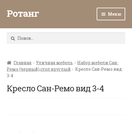
Ротанг
Меню
Разв
Каталог
вло
Найти:
мен
Доставка и оплата
Разв
О нас
вло
Главная
Уличная мебель
Набор мебели Сан-
Ремо (черный),стол круглый
Кресло Сан-Ремо вид
мен
Разв
Все о ротанге
3-4
вло
мен
Кресло Сан-Ремо вид 3-4
Ротанг оптом
Контакты