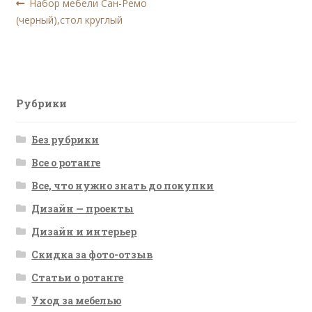
Навигация
Предыдущая
Набор мебели Сан-Ремо
запись:
(черный),стол круглый
по
записям
Рубрики
Без рубрики
Все о ротанге
Все, что нужно знать до покупки
Дизайн — проекты
Дизайн и интерьер
Скидка за фото-отзыв
Статьи о ротанге
Уход за мебелью