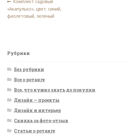
Навигация
Предыдущая
Комплект садовый
запись:
«Акапулько», цвет: синий,
по
фиолетовый, зеленый
записям
Рубрики
Без рубрики
Все о ротанге
Все, что нужно знать до покупки
Дизайн — проекты
Дизайн и интерьер
Скидка за фото-отзыв
Статьи о ротанге