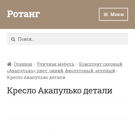
Ротанг
Меню
Разв
Каталог
вло
Найти:
мен
Доставка и оплата
Разв
О нас
вло
Главная
Уличная мебель
Комплект садовый
«Акапулько», цвет: синий, фиолетовый, зеленый
мен
Разв
Все о ротанге
Кресло Акапулько детали
вло
мен
Кресло Акапулько детали
Ротанг оптом
Контакты