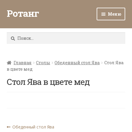
Ротанг
Меню
Разв
Каталог
вло
Найти:
мен
Доставка и оплата
Разв
О нас
вло
Главная
Столы
Обеденный стол Ява
Стол Ява
в цвете мед
мен
Разв
Все о ротанге
вло
Стол Ява в цвете мед
мен
Ротанг оптом
Контакты
Навигация
Предыдущая
Обеденный стол Ява