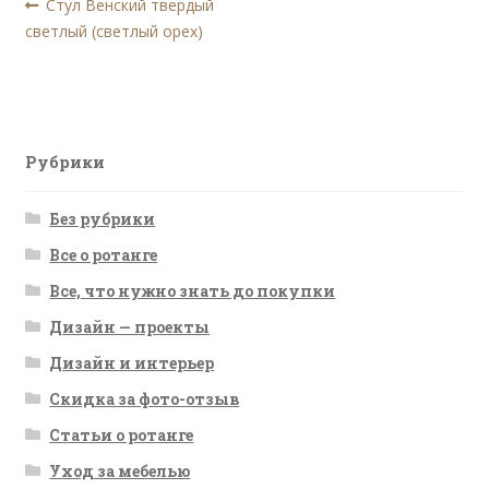
Навигация
Предыдущая
Стул Венский твердый
запись:
светлый (светлый орех)
по
записям
Рубрики
Без рубрики
Все о ротанге
Все, что нужно знать до покупки
Дизайн — проекты
Дизайн и интерьер
Скидка за фото-отзыв
Статьи о ротанге
Уход за мебелью