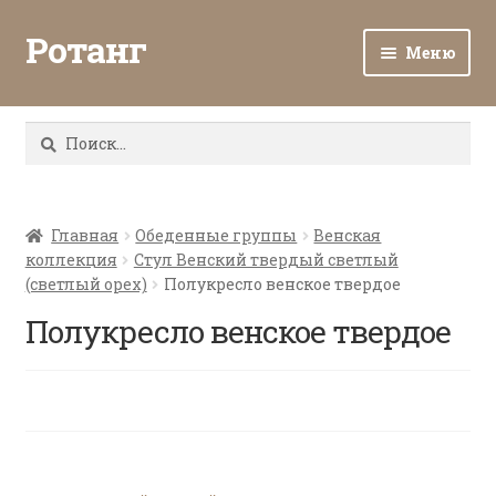
Ротанг
Меню
Разв
Каталог
вло
Найти:
мен
Доставка и оплата
Разв
О нас
вло
Главная
Обеденные группы
Венская
коллекция
Стул Венский твердый светлый
мен
Разв
Все о ротанге
(светлый орех)
Полукресло венское твердое
вло
мен
Полукресло венское твердое
Ротанг оптом
Контакты