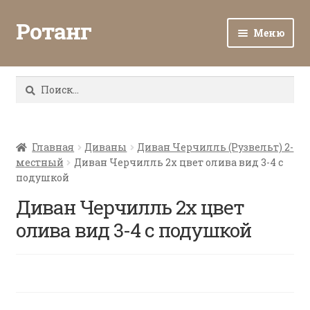
Ротанг
Меню
Разв
Каталог
вло
Найти:
мен
Доставка и оплата
Разв
О нас
вло
Главная
Диваны
Диван Черчилль (Рузвельт) 2-
местный
Диван Черчилль 2х цвет олива вид 3-4 с
мен
Разв
Все о ротанге
подушкой
вло
мен
Диван Черчилль 2х цвет
Ротанг оптом
олива вид 3-4 с подушкой
Контакты