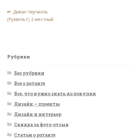
Навигация
Предыдущая
Диван Черчилль
запись:
(Рузвельт) 2-местный
по
записям
Рубрики
Без рубрики
Все о ротанге
Все, что нужно знать до покупки
Дизайн — проекты
Дизайн и интерьер
Скидка за фото-отзыв
Статьи о ротанге