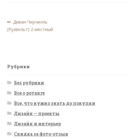
Навигация
Предыдущая
Диван Черчилль
запись:
(Рузвельт) 2-местный
по
записям
Рубрики
Без рубрики
Все о ротанге
Все, что нужно знать до покупки
Дизайн — проекты
Дизайн и интерьер
Скидка за фото-отзыв