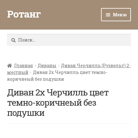
Ротанг
Меню
Разв
Каталог
вло
Найти:
мен
Доставка и оплата
Разв
О нас
вло
Главная
Диваны
Диван Черчилль (Рузвельт) 2-
местный
Диван 2х Черчилль цвет темно-
мен
Разв
Все о ротанге
коричнеый без подушки
вло
мен
Диван 2х Черчилль цвет
Ротанг оптом
темно-коричнеый без
Контакты
подушки