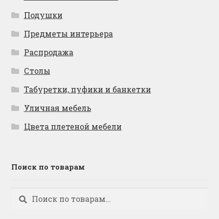
Подушки
Предметы интерьера
Распродажа
Столы
Табуретки, пуфики и банкетки
Уличная мебель
Цвета плетеной мебели
Поиск по товарам
Искать:
Поиск