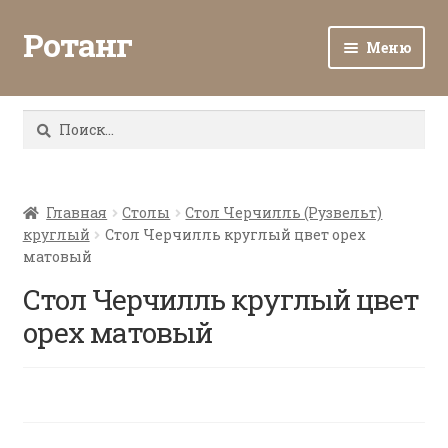
Ротанг
Меню
Разв
Каталог
вло
Найти:
мен
Доставка и оплата
Разв
О нас
вло
Главная
Столы
Стол Черчилль (Рузвельт)
круглый
Стол Черчилль круглый цвет орех
мен
Разв
Все о ротанге
матовый
вло
мен
Стол Черчилль круглый цвет
Ротанг оптом
орех матовый
Контакты