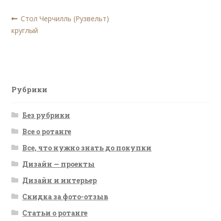
Навигация
Предыдущая
Стол Черчилль (Рузвельт)
запись:
круглый
по
записям
Рубрики
Без рубрики
Все о ротанге
Все, что нужно знать до покупки
Дизайн — проекты
Дизайн и интерьер
Скидка за фото-отзыв
Статьи о ротанге