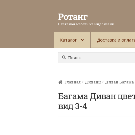
Ротанг
Плетеная мебель из Индонезии
Каталог
Доставка и оплат
Найти:
Главная
Диваны
Диван Багама 
Багама Диван цвет
вид 3-4