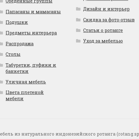
Обеденные группы
Дизайн и интерьер
Папасаны и мамасаны
Скидка за фото-отзыв
Подушки
Статьи о ротанге
Предметы интерьера
Уход за мебелью
Распродажа
Столы
Табуретки, пуфики и
банкетки
Уличная мебель
Цвета плетеной
мебели
ебель из натурального индонезийского ротанга (rotang.sp