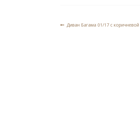
Навигация
Предыдущая
Диван Багама 01/17 с коричневой
запись:
по
записям