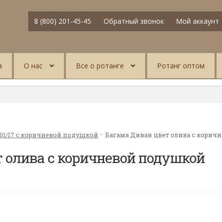
8 (800) 201-45-45
Обратный звонок
Мой аккаунт
а
О нас
Все о ротанге
Ротанг оптом
01/17 с коричневой подушкой
Багама Диван цвет олива с корич
 олива с коричневой подушкой