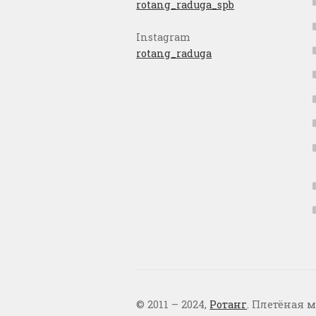
rotang_raduga_spb
Instagram
rotang_raduga
© 2011 – 2024,
Ротанг
. Плетёная м