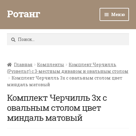
Ротанг
Меню
Разв
Каталог
вло
Найти:
мен
Доставка и оплата
Разв
О нас
вло
Главная
Комплекты
Комплект Черчилль
(Рузвельт) с 3-местным диваном и овальным столом
мен
Разв
Все о ротанге
Комплект Черчилль 3х с овальным столом цвет
вло
миндаль матовый
мен
Ротанг оптом
Комплект Черчилль 3х с
овальным столом цвет
Контакты
миндаль матовый