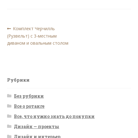
Навигация
Предыдущая
Комплект Черчилль
запись:
(Рузвельт) с 3-местным
по
диваном и овальным столом
записям
Рубрики
Без рубрики
Все о ротанге
Все, что нужно знать до покупки
Дизайн — проекты
Дизайн и интерьер