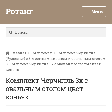
Ротанг
Меню
Разв
Каталог
вло
Найти:
мен
Доставка и оплата
Разв
О нас
вло
Главная
Комплекты
Комплект Черчилль
(Рузвельт) с 3-местным диваном и овальным столом
мен
Разв
Все о ротанге
Комплект Черчилль 3х с овальным столом цвет
вло
коньяк
мен
Ротанг оптом
Комплект Черчилль 3х с
овальным столом цвет
Контакты
коньяк