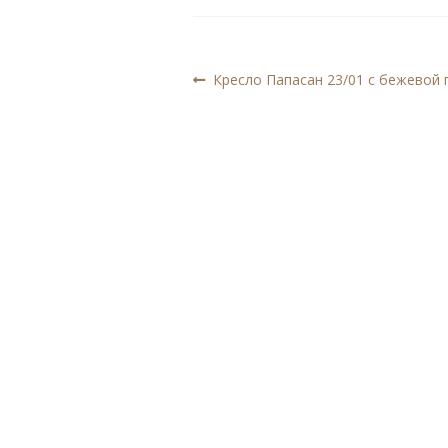
Навигация
Предыдущая
Кресло Папасан 23/01 с бежевой
запись:
по
записям