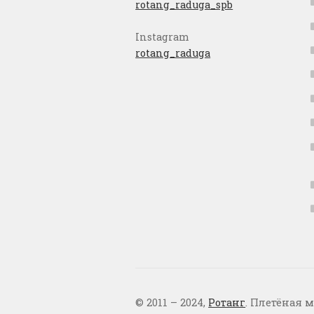
rotang_raduga_spb
Instagram
rotang_raduga
© 2011 – 2024,
Ротанг
. Плетёная м