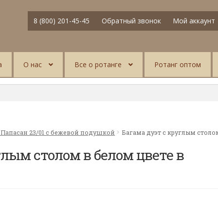
8 (800) 201-45-45
Обратный звонок
Мой аккаунт
а
О нас
Все о ротанге
Ротанг оптом
 Папасан 23/01 с бежевой подушкой
Багама дуэт с круглым столо
глым столом в белом цвете в