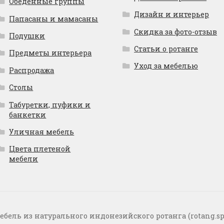
Обеденные группы
Дизайн и интерьер
Папасаны и мамасаны
Скидка за фото-отзыв
Подушки
Статьи о ротанге
Предметы интерьера
Уход за мебелью
Распродажа
Столы
Табуретки, пуфики и
банкетки
Уличная мебель
Цвета плетеной
мебели
ебель из натурального индонезийского ротанга (rotang.sp