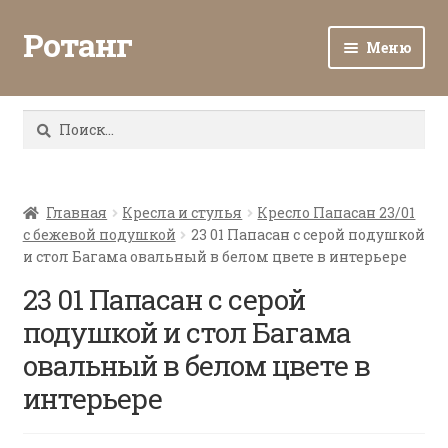
Ротанг
Меню
Разв
Каталог
вло
Найти:
мен
Доставка и оплата
Разв
О нас
вло
Главная
Кресла и стулья
Кресло Папасан 23/01
с бежевой подушкой
23 01 Папасан с серой подушкой
мен
Разв
Все о ротанге
и стол Багама овальный в белом цвете в интерьере
вло
мен
23 01 Папасан с серой
Ротанг оптом
подушкой и стол Багама
Контакты
овальный в белом цвете в
интерьере