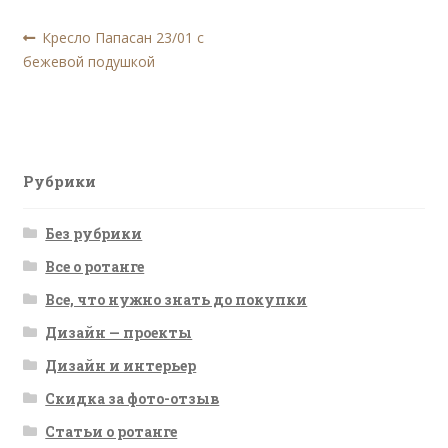
Навигация
Предыдущая
Кресло Папасан 23/01 с
запись:
бежевой подушкой
по
записям
Рубрики
Без рубрики
Все о ротанге
Все, что нужно знать до покупки
Дизайн — проекты
Дизайн и интерьер
Скидка за фото-отзыв
Статьи о ротанге