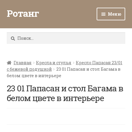
Ротанг
Меню
Разв
Каталог
вло
Найти:
мен
Доставка и оплата
Разв
О нас
вло
Главная
Кресла и стулья
Кресло Папасан 23/01
с бежевой подушкой
23 01 Папасан и стол Багама в
мен
Разв
Все о ротанге
белом цвете в интерьере
вло
мен
23 01 Папасан и стол Багама в
Ротанг оптом
белом цвете в интерьере
Контакты