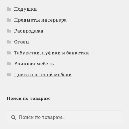
Подушки
Предметы интерьера
Распродажа
Столы
Табуретки, пуфики и банкетки
Уличная мебель
Цвета плетеной мебели
Поиск по товарам
Искать:
Поиск