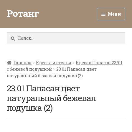
Ротанг
Меню
Разв
Каталог
вло
Найти:
мен
Доставка и оплата
Разв
О нас
вло
Главная
Кресла и стулья
Кресло Папасан 23/01
с бежевой подушкой
23 01 Папасан цвет
мен
Разв
Все о ротанге
натуральный бежевая подушка (2)
вло
мен
23 01 Папасан цвет
Ротанг оптом
натуральный бежевая
Контакты
подушка (2)