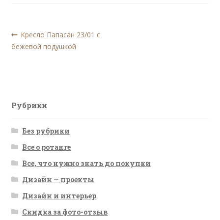
Навигация
Предыдущая
Кресло Папасан 23/01 с
запись:
бежевой подушкой
по
записям
Рубрики
Без рубрики
Все о ротанге
Все, что нужно знать до покупки
Дизайн — проекты
Дизайн и интерьер
Скидка за фото-отзыв