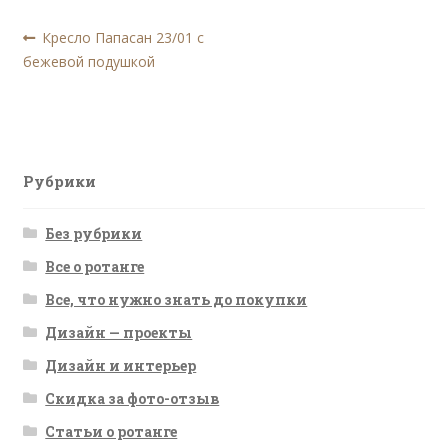
Навигация
Предыдущая
Кресло Папасан 23/01 с
запись:
бежевой подушкой
по
записям
Рубрики
Без рубрики
Все о ротанге
Все, что нужно знать до покупки
Дизайн — проекты
Дизайн и интерьер
Скидка за фото-отзыв
Статьи о ротанге