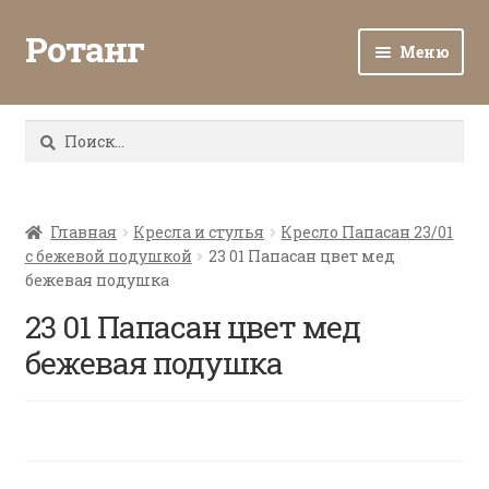
Ротанг
Меню
Разв
Каталог
вло
Найти:
мен
Доставка и оплата
Разв
О нас
вло
Главная
Кресла и стулья
Кресло Папасан 23/01
с бежевой подушкой
23 01 Папасан цвет мед
мен
Разв
Все о ротанге
бежевая подушка
вло
мен
23 01 Папасан цвет мед
Ротанг оптом
бежевая подушка
Контакты