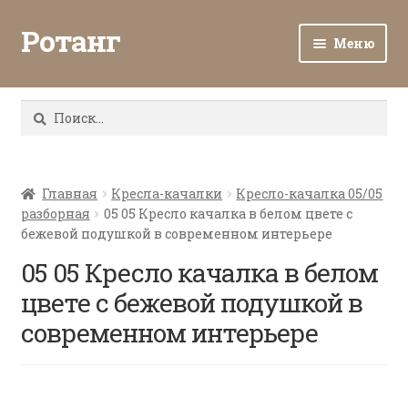
Ротанг
Меню
Разв
Каталог
вло
Найти:
мен
Доставка и оплата
Разв
О нас
вло
Главная
Кресла-качалки
Кресло-качалка 05/05
разборная
05 05 Кресло качалка в белом цвете с
мен
Разв
Все о ротанге
бежевой подушкой в современном интерьере
вло
мен
05 05 Кресло качалка в белом
Ротанг оптом
цвете с бежевой подушкой в
Контакты
современном интерьере