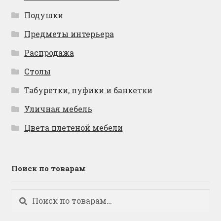
Подушки
Предметы интерьера
Распродажа
Столы
Табуретки, пуфики и банкетки
Уличная мебель
Цвета плетеной мебели
Поиск по товарам
Искать:
Поиск