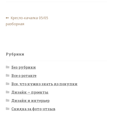
Навигация
Предыдущая
Кресло-качалка 05/05
запись:
разборная
по
записям
Рубрики
Без рубрики
Все о ротанге
Все, что нужно знать до покупки
Дизайн — проекты
Дизайн и интерьер
Скидка за фото-отзыв