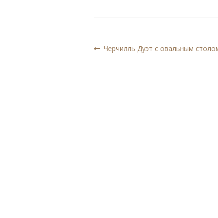
Навигация
Предыдущая
Черчилль Дуэт с овальным столо
запись:
по
записям