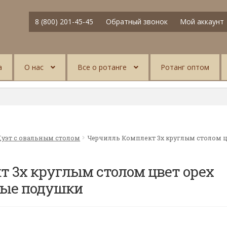
8 (800) 201-45-45
Обратный звонок
Мой аккаунт
а
О нас
Все о ротанге
Ротанг оптом
уэт с овальным столом
Черчилль Комплект 3х круглым столом 
т 3х круглым столом цвет орех
вые подушки