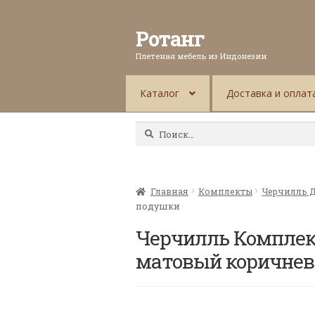
Ротанг
Плетеная мебель из Индонезии
Каталог
Доставка и оплат
Найти:
Главная
Комплекты
Черчилль Д
подушки
Черчилль Комплек
матовый коричне