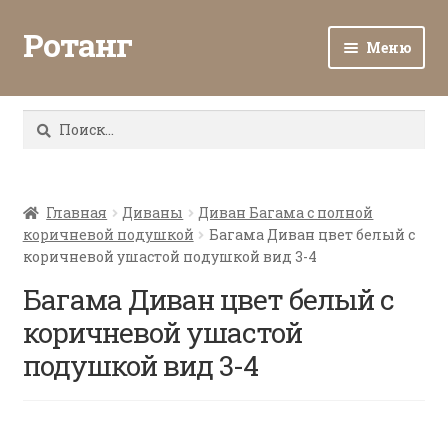
Ротанг
Меню
Разв
Каталог
вло
Найти:
мен
Доставка и оплата
Разв
О нас
вло
Главная
Диваны
Диван Багама с полной
коричневой подушкой
Багама Диван цвет белый с
мен
Разв
Все о ротанге
коричневой ушастой подушкой вид 3-4
вло
мен
Багама Диван цвет белый с
Ротанг оптом
коричневой ушастой
Контакты
подушкой вид 3-4