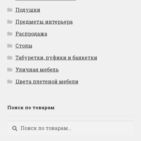
Подушки
Предметы интерьера
Распродажа
Столы
Табуретки, пуфики и банкетки
Уличная мебель
Цвета плетеной мебели
Поиск по товарам
Искать:
Поиск