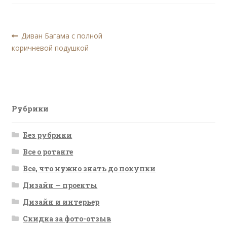
Навигация
Предыдущая
Диван Багама с полной
запись:
коричневой подушкой
по
записям
Рубрики
Без рубрики
Все о ротанге
Все, что нужно знать до покупки
Дизайн — проекты
Дизайн и интерьер
Скидка за фото-отзыв