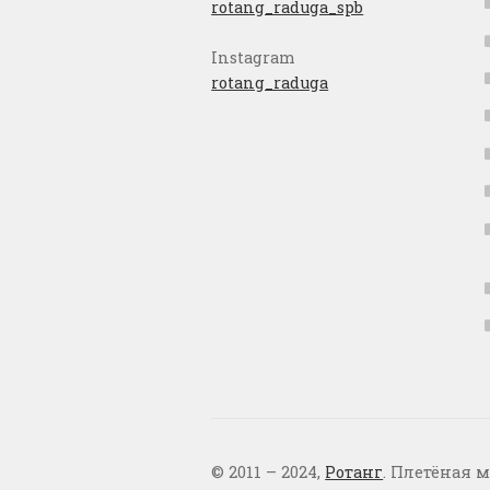
rotang_raduga_spb
Instagram
rotang_raduga
© 2011 – 2024,
Ротанг
. Плетёная м