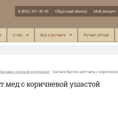
8 (800) 201-45-45
Обратный звонок
Мой аккаунт
а
О нас
Все о ротанге
Ротанг оптом
 Багама с полной подушкой
Багама Кресло цвет мед с коричнев
т мед с коричневой ушастой