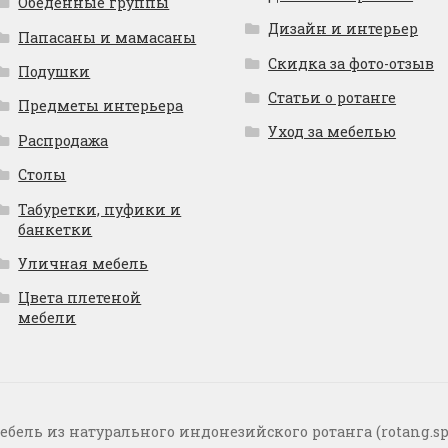
Обеденные группы
Дизайн и интерьер
Папасаны и мамасаны
Скидка за фото-отзыв
Подушки
Статьи о ротанге
Предметы интерьера
Уход за мебелью
Распродажа
Столы
Табуретки, пуфики и
банкетки
Уличная мебель
Цвета плетеной
мебели
ебель из натурального индонезийского ротанга (rotang.sp