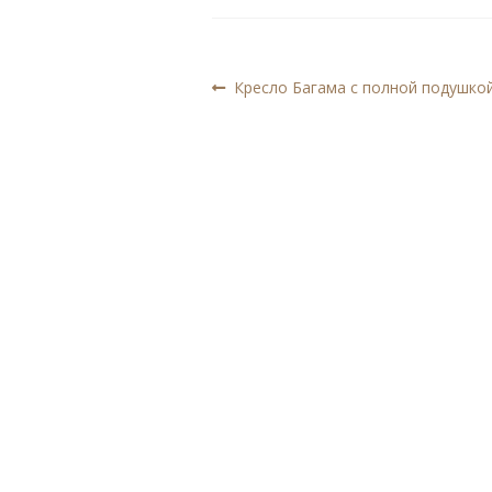
Навигация
Предыдущая
Кресло Багама с полной подушко
запись:
по
записям