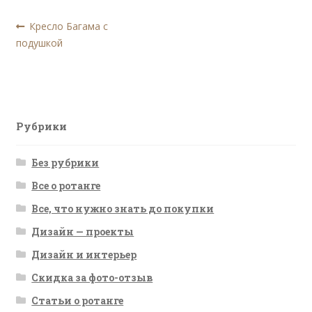
Навигация
Предыдущая
Кресло Багама с
запись:
подушкой
по
записям
Рубрики
Без рубрики
Все о ротанге
Все, что нужно знать до покупки
Дизайн — проекты
Дизайн и интерьер
Скидка за фото-отзыв
Статьи о ротанге