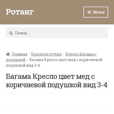
Ротанг
Меню
Разв
Каталог
вло
Найти:
мен
Доставка и оплата
Разв
О нас
вло
Главная
Кресла и стулья
Кресло Багама с
подушкой
Багама Кресло цвет мед с коричневой
мен
Разв
Все о ротанге
подушкой вид 3-4
вло
мен
Багама Кресло цвет мед с
Ротанг оптом
коричневой подушкой вид 3-4
Контакты