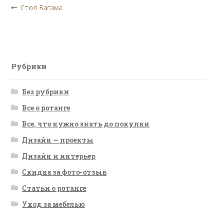
Навигация
Предыдущая
Стол Багама
запись:
по
записям
Рубрики
Без рубрики
Все о ротанге
Все, что нужно знать до покупки
Дизайн — проекты
Дизайн и интерьер
Скидка за фото-отзыв
Статьи о ротанге
Уход за мебелью