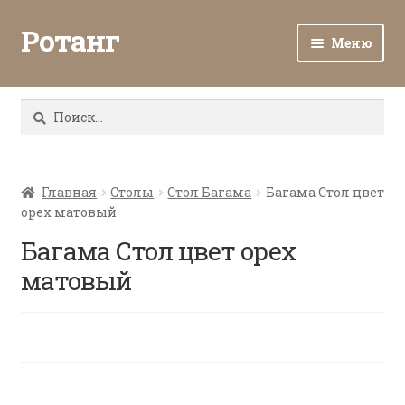
Ротанг
Меню
Разв
Каталог
вло
Найти:
мен
Доставка и оплата
Разв
О нас
вло
Главная
Столы
Стол Багама
Багама Стол цвет
орех матовый
мен
Разв
Все о ротанге
вло
Багама Стол цвет орех
мен
Ротанг оптом
матовый
Контакты