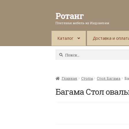
Ротанг
Плетеная мебель из Индонезии
Каталог
Доставка и оплат
Найти:
Главная
Столы
Стол Багама
Ба
Багама Стол оваль