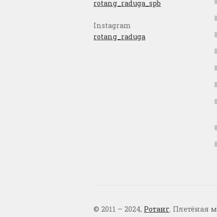
rotang_raduga_spb
Instagram
rotang_raduga
© 2011 – 2024,
Ротанг
. Плетёная м