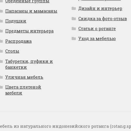
Обеденные группы
Дизайн и интерьер
Папасаны и мамасаны
Скидка за фото-отзыв
Подушки
Статьи о ротанге
Предметы интерьера
Уход за мебелью
Распродажа
Столы
Табуретки, пуфики и
банкетки
Уличная мебель
Цвета плетеной
мебели
ебель из натурального индонезийского ротанга (rotang.sp