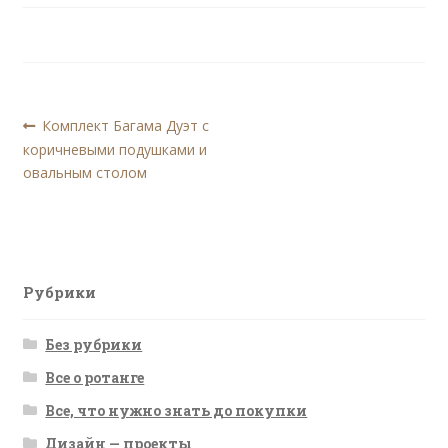
Навигация
Предыдущая
Комплект Багама Дуэт с
запись:
коричневыми подушками и
по
овальным столом
записям
Рубрики
Без рубрики
Все о ротанге
Все, что нужно знать до покупки
Дизайн — проекты