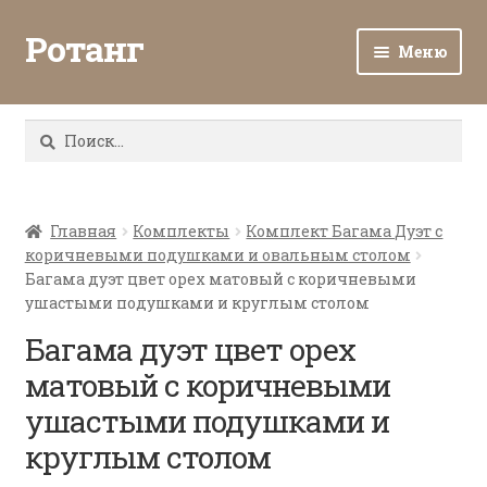
Ротанг
Меню
Разв
Каталог
вло
Найти:
мен
Доставка и оплата
Разв
О нас
вло
Главная
Комплекты
Комплект Багама Дуэт с
коричневыми подушками и овальным столом
мен
Разв
Все о ротанге
Багама дуэт цвет орех матовый с коричневыми
вло
ушастыми подушками и круглым столом
мен
Ротанг оптом
Багама дуэт цвет орех
матовый с коричневыми
Контакты
ушастыми подушками и
круглым столом