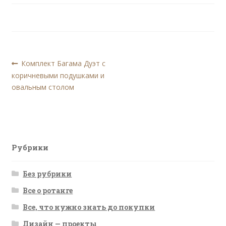
Навигация
Предыдущая
Комплект Багама Дуэт с
запись:
коричневыми подушками и
по
овальным столом
записям
Рубрики
Без рубрики
Все о ротанге
Все, что нужно знать до покупки
Дизайн — проекты