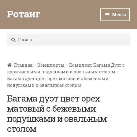
Ротанг
Меню
Разв
Каталог
вло
Найти:
мен
Доставка и оплата
Разв
О нас
вло
Главная
Комплекты
Комплект Багама Дуэт с
коричневыми подушками и овальным столом
мен
Разв
Все о ротанге
Багама дуэт цвет орех матовый с бежевыми
вло
подушками и овальным столом
мен
Ротанг оптом
Багама дуэт цвет орех
матовый с бежевыми
Контакты
подушками и овальным
столом