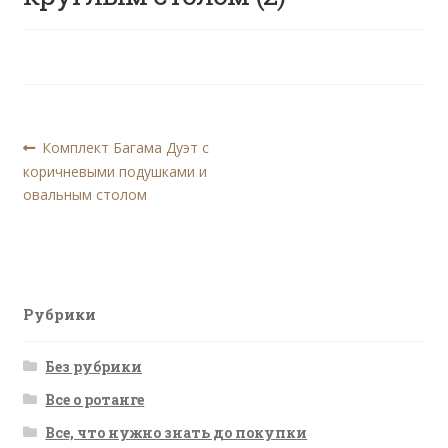
Навигация
Предыдущая
Комплект Багама Дуэт с
запись:
коричневыми подушками и
по
овальным столом
записям
Рубрики
Без рубрики
Все о ротанге
Все, что нужно знать до покупки