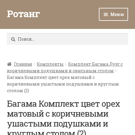
Ротанг
Меню
Разв
Каталог
вло
Найти:
мен
Доставка и оплата
Разв
О нас
вло
Главная
Комплекты
Комплект Багама Дуэт с
коричневыми подушками и овальным столом
мен
Разв
Все о ротанге
Багама Комплект цвет орех матовый с
вло
коричневыми ушастыми подушками и круглым
мен
Ротанг оптом
столом (2)
Багама Комплект цвет орех
Контакты
матовый с коричневыми
ушастыми подушками и
круглым столом (2)