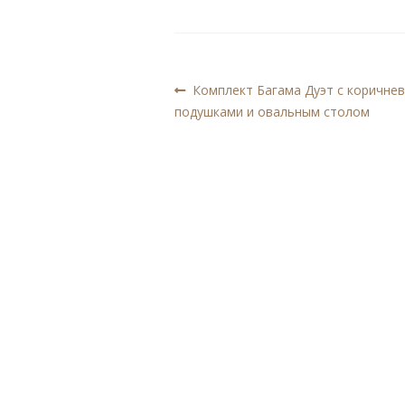
Навигация
Предыдущая
Комплект Багама Дуэт с коричне
запись:
подушками и овальным столом
по
записям