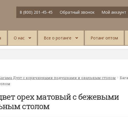
8 (800) 201-45-45
Обратный звонок
Мой аккаунт
а
О нас
Все о ротанге
Ротанг оптом
Багама Дуэт с коричневыми подушками и овальным столом
Баг
толом
цвет орех матовый с бежевыми
ьным столом