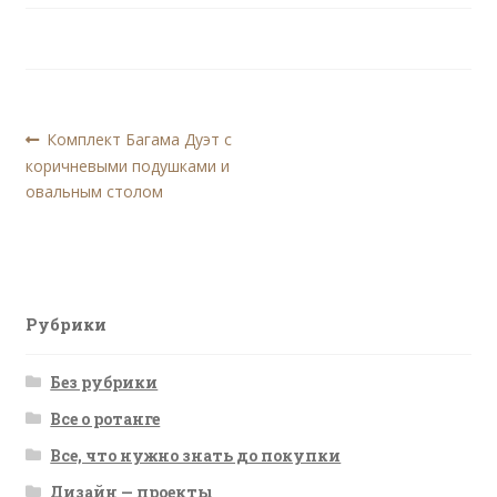
Навигация
Предыдущая
Комплект Багама Дуэт с
запись:
коричневыми подушками и
по
овальным столом
записям
Рубрики
Без рубрики
Все о ротанге
Все, что нужно знать до покупки
Дизайн — проекты