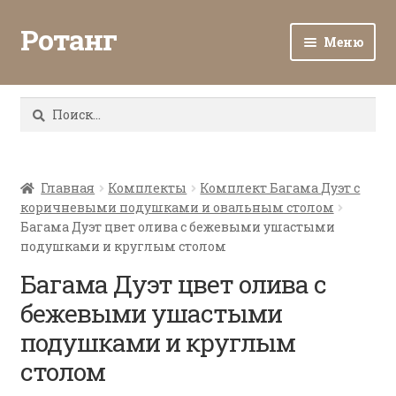
Ротанг
Меню
Разв
Каталог
вло
Найти:
мен
Доставка и оплата
Разв
О нас
вло
Главная
Комплекты
Комплект Багама Дуэт с
коричневыми подушками и овальным столом
мен
Разв
Все о ротанге
Багама Дуэт цвет олива с бежевыми ушастыми
вло
подушками и круглым столом
мен
Ротанг оптом
Багама Дуэт цвет олива с
бежевыми ушастыми
Контакты
подушками и круглым
столом