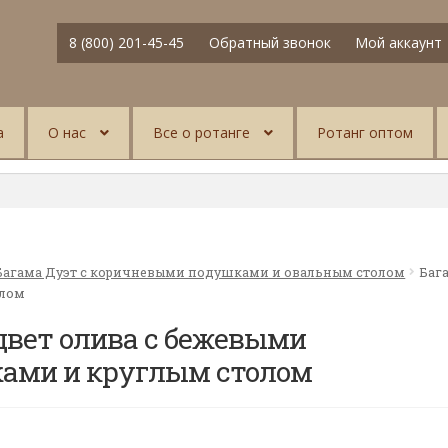
8 (800) 201-45-45
Обратный звонок
Мой аккаунт
а
О нас
Все о ротанге
Ротанг оптом
Багама Дуэт с коричневыми подушками и овальным столом
Баг
олом
цвет олива с бежевыми
ами и круглым столом