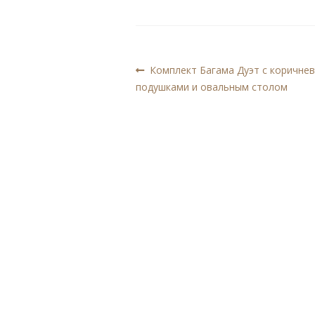
Навигация
Предыдущая
Комплект Багама Дуэт с коричне
запись:
подушками и овальным столом
по
записям