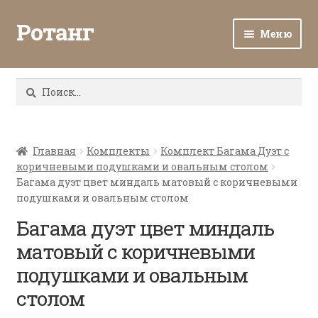
Ротанг
Меню
Разв
Каталог
вло
Найти:
мен
Доставка и оплата
Разв
О нас
вло
Главная
Комплекты
Комплект Багама Дуэт с
коричневыми подушками и овальным столом
мен
Разв
Все о ротанге
Багама дуэт цвет миндаль матовый с коричневыми
вло
подушками и овальным столом
мен
Ротанг оптом
Багама дуэт цвет миндаль
матовый с коричневыми
Контакты
подушками и овальным
столом