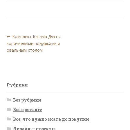
Навигация
Предыдущая
Комплект Багама Дуэт с
запись:
коричневыми подушками и
по
овальным столом
записям
Рубрики
Без рубрики
Все о ротанге
Все, что нужно знать до покупки
Дизайн — проекты