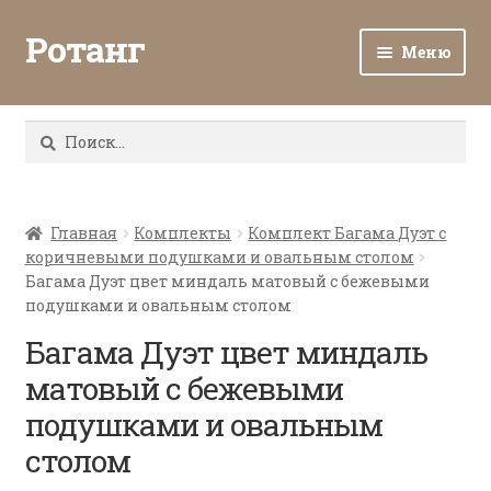
Ротанг
Меню
Разв
Каталог
вло
Найти:
мен
Доставка и оплата
Разв
О нас
вло
Главная
Комплекты
Комплект Багама Дуэт с
коричневыми подушками и овальным столом
мен
Разв
Все о ротанге
Багама Дуэт цвет миндаль матовый с бежевыми
вло
подушками и овальным столом
мен
Ротанг оптом
Багама Дуэт цвет миндаль
матовый с бежевыми
Контакты
подушками и овальным
столом