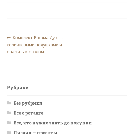
Навигация
Предыдущая
Комплект Багама Дуэт с
запись:
коричневыми подушками и
по
овальным столом
записям
Рубрики
Без рубрики
Все о ротанге
Все, что нужно знать до покупки
Дизайн — проекты