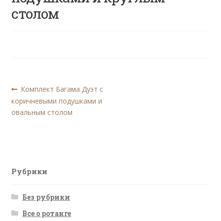
столом
Навигация
Предыдущая
Комплект Багама Дуэт с
запись:
коричневыми подушками и
по
овальным столом
записям
Рубрики
Без рубрики
Все о ротанге