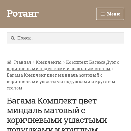
Ротанг
Меню
Разв
Каталог
вло
Найти:
мен
Доставка и оплата
Разв
О нас
вло
Главная
Комплекты
Комплект Багама Дуэт с
коричневыми подушками и овальным столом
мен
Разв
Все о ротанге
Багама Комплект цвет миндаль матовый с
вло
коричневыми ушастыми подушками и круглым
мен
Ротанг оптом
столом
Багама Комплект цвет
Контакты
миндаль матовый с
коричневыми ушастыми
подушками и круглым