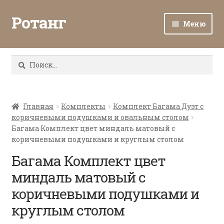
Ротанг
Меню
Разв
Каталог
вло
Найти:
мен
Доставка и оплата
Разв
О нас
вло
Главная
Комплекты
Комплект Багама Дуэт с
коричневыми подушками и овальным столом
мен
Разв
Все о ротанге
Багама Комплект цвет миндаль матовый с
вло
коричневыми подушками и круглым столом
мен
Ротанг оптом
Багама Комплект цвет
миндаль матовый с
Контакты
коричневыми подушками и
круглым столом