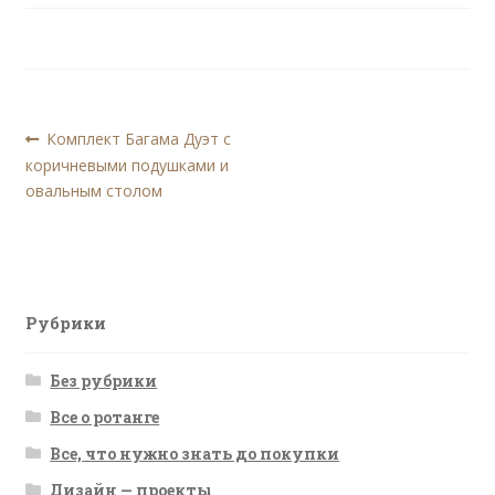
Навигация
Предыдущая
Комплект Багама Дуэт с
запись:
коричневыми подушками и
по
овальным столом
записям
Рубрики
Без рубрики
Все о ротанге
Все, что нужно знать до покупки
Дизайн — проекты