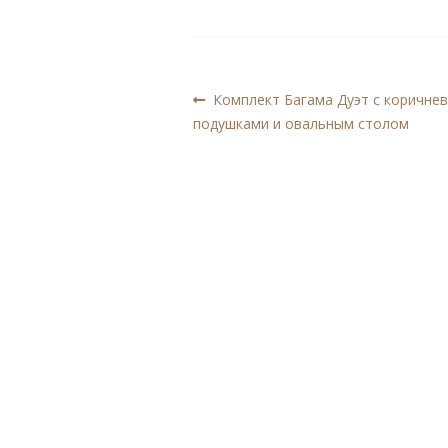
Навигация
Предыдущая
Комплект Багама Дуэт с коричне
запись:
подушками и овальным столом
по
записям