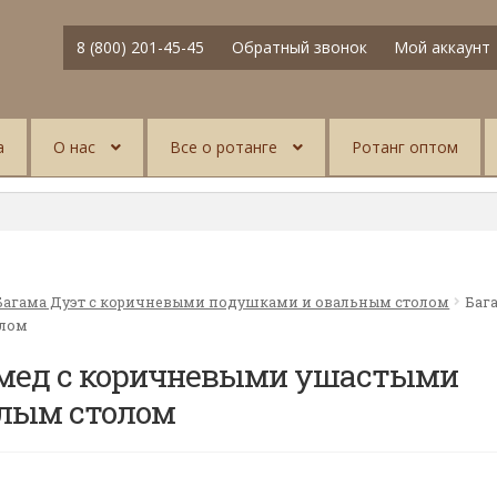
8 (800) 201-45-45
Обратный звонок
Мой аккаунт
а
О нас
Все о ротанге
Ротанг оптом
Багама Дуэт с коричневыми подушками и овальным столом
Баг
олом
 мед с коричневыми ушастыми
лым столом