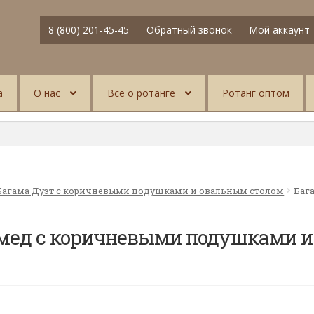
8 (800) 201-45-45
Обратный звонок
Мой аккаунт
а
О нас
Все о ротанге
Ротанг оптом
Багама Дуэт с коричневыми подушками и овальным столом
Баг
 мед с коричневыми подушками и