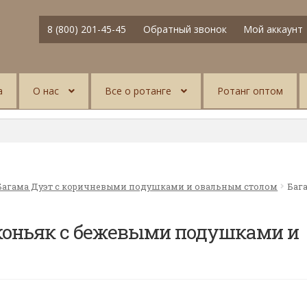
8 (800) 201-45-45
Обратный звонок
Мой аккаунт
а
О нас
Все о ротанге
Ротанг оптом
Багама Дуэт с коричневыми подушками и овальным столом
Баг
 коньяк с бежевыми подушками и