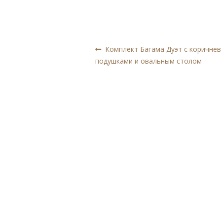
Навигация
Предыдущая
Комплект Багама Дуэт с коричне
запись:
подушками и овальным столом
по
записям