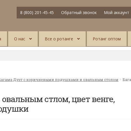
8 (800) 201-45-45
Обратный звонок
Мой аккаунт
а
О нас
Все о ротанге
Ротанг оптом
Багама Дуэт с коричневыми подушками и овальным столом
Баг
 овальным стлом, цвет венге,
подушки