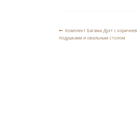
Навигация
Предыдущая
Комплект Багама Дуэт с коричне
запись:
подушками и овальным столом
по
записям