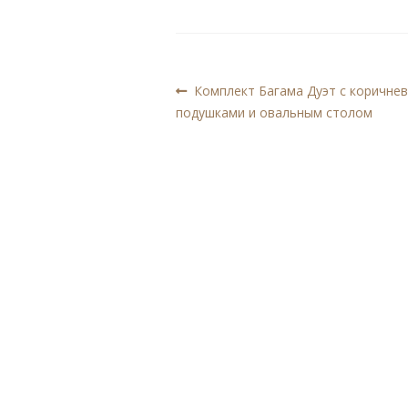
Навигация
Предыдущая
Комплект Багама Дуэт с коричне
запись:
подушками и овальным столом
по
записям