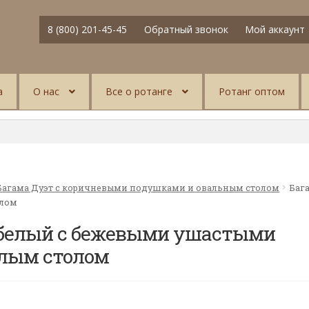
8 (800) 201-45-45
Обратный звонок
Мой аккаунт
а
О нас
Все о ротанге
Ротанг оптом
Багама Дуэт с коричневыми подушками и овальным столом
Баг
олом
 белый с бежевыми ушастыми
лым столом