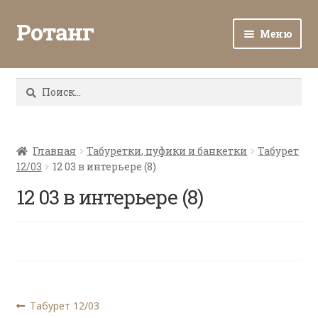
Ротанг
Меню
Разв
Каталог
вло
Найти:
мен
Доставка и оплата
Разв
О нас
вло
Главная
Табуретки, пуфики и банкетки
Табурет
12/03
12 03 в интерьере (8)
мен
Разв
Все о ротанге
вло
12 03 в интерьере (8)
мен
Ротанг оптом
Контакты
Навигация
Предыдущая
Табурет 12/03