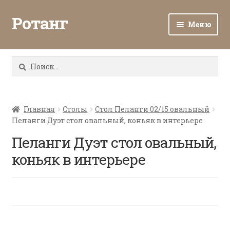
Ротанг
Меню
Разв
Каталог
вло
Найти:
мен
Доставка и оплата
Разв
О нас
вло
Главная
Столы
Стол Пеланги 02/15 овальный
Пеланги Дуэт стол овальный, коньяк в интерьере
мен
Разв
Все о ротанге
вло
Пеланги Дуэт стол овальный,
мен
Ротанг оптом
коньяк в интерьере
Контакты