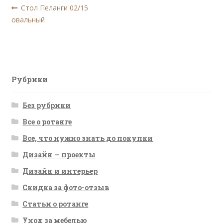
Навигация
Предыдущая
Стол Пеланги 02/15
запись:
овальный
по
записям
Рубрики
Без рубрики
Все о ротанге
Все, что нужно знать до покупки
Дизайн — проекты
Дизайн и интерьер
Скидка за фото-отзыв
Статьи о ротанге
Уход за мебелью