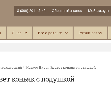
8 (800) 201-45-45
Обратный звонок
Мой аккаунт
а
О нас
Все о ротанге
Ротанг оптом
 трехместный
Маркос Диван 3х цвет коньяк с подушкой
вет коньяк с подушкой