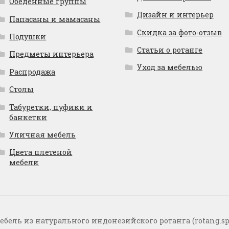
Обеденные группы
Дизайн и интерьер
Папасаны и мамасаны
Скидка за фото-отзыв
Подушки
Статьи о ротанге
Предметы интерьера
Уход за мебелью
Распродажа
Столы
Табуретки, пуфики и
банкетки
Уличная мебель
Цвета плетеной
мебели
ебель из натурального индонезийского ротанга (rotang.sp