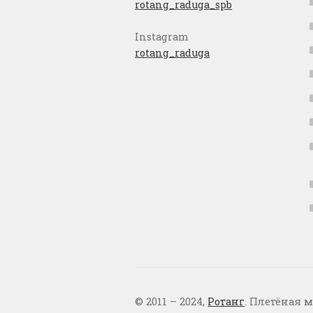
rotang_raduga_spb
Instagram
rotang_raduga
© 2011 – 2024,
Ротанг
. Плетёная м