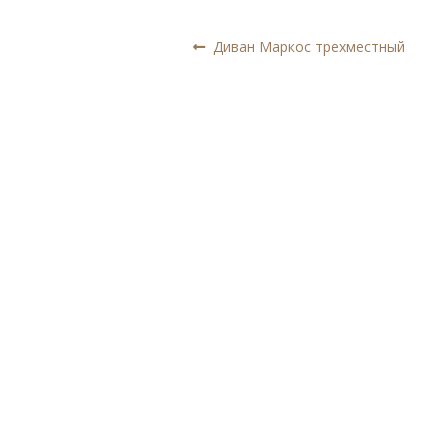
Навигация
Предыдущая
Диван Маркос трехместный
запись:
по
записям