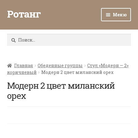
Ротанг
Меню
Разв
Каталог
вло
Найти:
мен
Доставка и оплата
Разв
О нас
вло
Главная
Обеденные группы
Стул «Модерн — 2»
коричневый
Модерн 2 цвет миланский орех
мен
Разв
Все о ротанге
вло
Модерн 2 цвет миланский
мен
Ротанг оптом
орех
Контакты