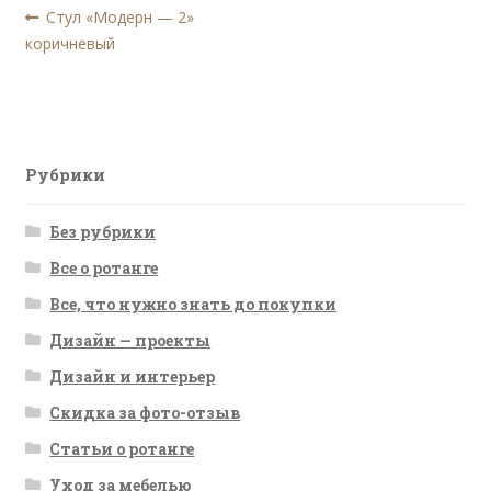
Навигация
Предыдущая
Стул «Модерн — 2»
запись:
коричневый
по
записям
Рубрики
Без рубрики
Все о ротанге
Все, что нужно знать до покупки
Дизайн — проекты
Дизайн и интерьер
Скидка за фото-отзыв
Статьи о ротанге
Уход за мебелью